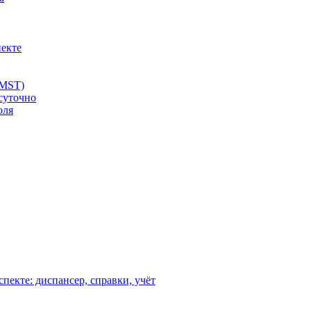
пекте
 MST)
суточно
оля
пекте: диспансер, справки, учёт