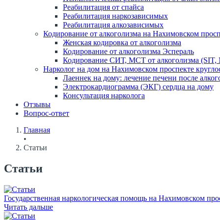
Реабилитация от спайса
Реабилитация наркозависимых
Реабилитация алкозависимых
Кодирование от алкоголизма на Нахимовском прос
Женская кодировка от алкоголизма
Кодирование от алкоголизма Эспераль
Кодирование СИТ, МСТ от алкоголизма (SIT,
Нарколог на дом на Нахимовском проспекте кругло
Лаеннек на дому: лечение печени после алког
Электрокардиограмма (ЭКГ) сердца на дому
Консультация нарколога
Отзывы
Вопрос-ответ
Главная
•
Статьи
Статьи
Государственная наркологическая помощь на Нахимовском прос
Читать дальше