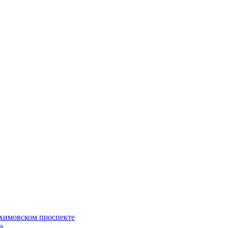
ахимовском проспекте
а