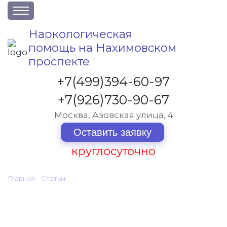
О клинике
Наркологическая
помощь на Нахимовском
Акции
проспекте
Вакансии
+7(499)394-60-97
Лицензии
+7(926)730-90-67
Статьи
Москва, Азовская улица, 4
Контакты
Оставить заявку
Услуги и стоимость
круглосуточно
Отзывы
Главная
•
Статьи
•
Интервенция при алкоголизме и наркомании на
Вопрос-ответ
Нахимовском проспекте