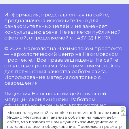
Информация, представленная на сайте,
предназначена исключительно для
ознакомительных целей и не заменяет
консультацию врача. Не является публичной
офертой, определяемой ст. 437 (2) ГК РФ.
© 2026. Нарколог на Нахимовском проспекте
— наркологический центр на Нахимовском
проспекте. | Все права защищены. На сайте
отсутствует реклама. Мы применяем cookies
для повышения качества работы сайта.
Использование материалов только с
разрешения
Лицензия На основании действующей
медицинской лицензии. Работаем
официально, анонимно, круглосуточно.
Мы используем файлы cookie и сервис веб-аналитики
Яндекс Метрика для анализа событий на нашем веб-
сайте, что позволяет нам улучшать взаимодействие с
18+ Имеются противопоказания,
пользователями и обслуживание. Продолжая просмотр
WhatsApp
Telegram