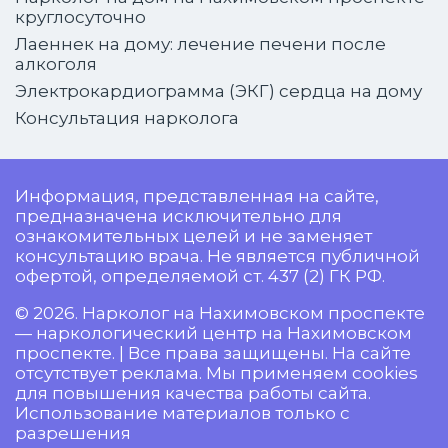
круглосуточно
Лаеннек на дому: лечение печени после
алкоголя
Электрокардиограмма (ЭКГ) сердца на дому
Консультация нарколога
Информация, представленная на сайте,
предназначена исключительно для
ознакомительных целей и не заменяет
консультацию врача. Не является публичной
офертой, определяемой ст. 437 (2) ГК РФ.
© 2026. Нарколог на Нахимовском проспекте
— наркологический центр на Нахимовском
проспекте. | Все права защищены. На сайте
отсутствует реклама. Мы применяем cookies
для повышения качества работы сайта.
Использование материалов только с
разрешения