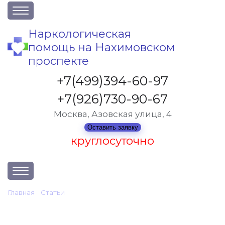
О клинике
Наркологическая
помощь на Нахимовском
Акции
проспекте
Вакансии
+7(499)394-60-97
Лицензии
+7(926)730-90-67
Статьи
Москва, Азовская улица, 4
Контакты
Оставить заявку
круглосуточно
Услуги и стоимость
Главная
•
Статьи
•
Как начинается запой, первые признаки
Отзывы