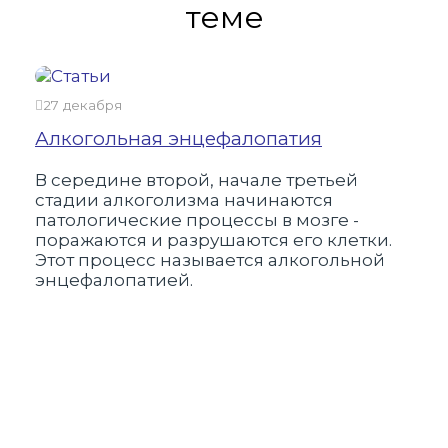
теме
27 декабря
24 
Алкогольная энцефалопатия
Как
алк
В середине второй, начале третьей
стадии алкоголизма начинаются
Алк
патологические процессы в мозге -
мно
поражаются и разрушаются его клетки.
нар
Этот процесс называется алкогольной
нев
энцефалопатией.
шан