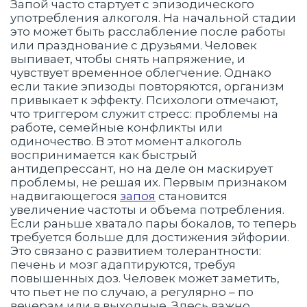
Запой часто стартует с эпизодического
употребления алкоголя. На начальной стадии
это может быть расслабление после работы
или празднование с друзьями. Человек
выпивает, чтобы снять напряжение, и
чувствует временное облегчение. Однако
если такие эпизоды повторяются, организм
привыкает к эффекту. Психологи отмечают,
что триггером служит стресс: проблемы на
работе, семейные конфликты или
одиночество. В этот момент алкоголь
воспринимается как быстрый
антидепрессант, но на деле он маскирует
проблемы, не решая их. Первым признаком
надвигающегося
запоя
становится
увеличение частоты и объема потребления.
Если раньше хватало пары бокалов, то теперь
требуется больше для достижения эйфории.
Это связано с развитием толерантности:
печень и мозг адаптируются, требуя
повышенных доз. Человек может заметить,
что пьет не по случаю, а регулярно – по
вечерам или в выходные. Здесь важно