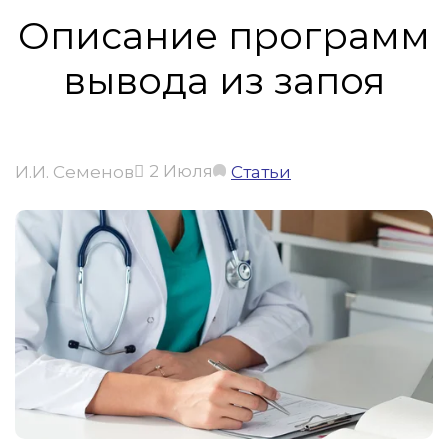
Вопрос-ответ
Описание программ
вывода из запоя
2 Июля
И.И. Семенов
Статьи