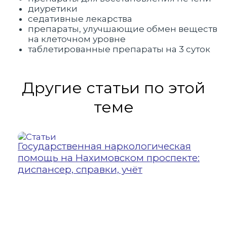
диуретики
седативные лекарства
препараты, улучшающие обмен веществ
на клеточном уровне
таблетированные препараты на 3 суток
Другие статьи по этой
теме
Государственная наркологическая
21 
помощь на Нахимовском проспекте:
УЗИ
диспансер, справки, учёт
Уль
воз
вну