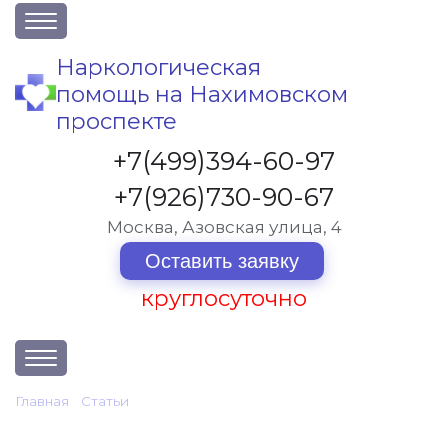
О клинике
Наркологическая
помощь на Нахимовском
Акции
проспекте
Вакансии
+7(499)394-60-97
Лицензии
+7(926)730-90-67
Статьи
Москва, Азовская улица, 4
Контакты
Оставить заявку
круглосуточно
Услуги и стоимость
Главная
•
Статьи
•
Описание программ вывода из запоя
Отзывы