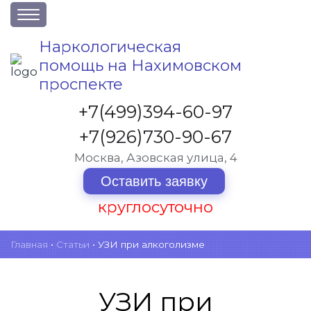
О клинике
Наркологическая
помощь на Нахимовском
Акции
проспекте
Вакансии
+7(499)394-60-97
Лицензии
+7(926)730-90-67
Статьи
Москва, Азовская улица, 4
Контакты
Оставить заявку
Услуги и стоимость
круглосуточно
Отзывы
Главная
•
Статьи
•
УЗИ при алкоголизме
Вопрос-ответ
УЗИ при