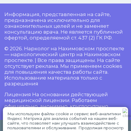
Информация, представленная на сайте,
предназначена исключительно для
ознакомительных целей и не заменяет
консультацию врача. Не является публичной
офертой, определяемой ст. 437 (2) ГК РФ.
© 2026. Нарколог на Нахимовском проспекте
— наркологический центр на Нахимовском
проспекте. | Все права защищены. На сайте
отсутствует реклама. Мы применяем cookies
для повышения качества работы сайта.
Использование материалов только с
разрешения
Лицензия На основании действующей
медицинской лицензии. Работаем
официально, анонимно, круглосуточно.
Мы используем файлы cookie и сервис веб-аналитики
Яндекс Метрика для анализа событий на нашем веб-
сайте, что позволяет нам улучшать взаимодействие с
18+ Имеются противопоказания,
пользователями и обслуживание. Продолжая просмотр
WhatsApp
Telegram