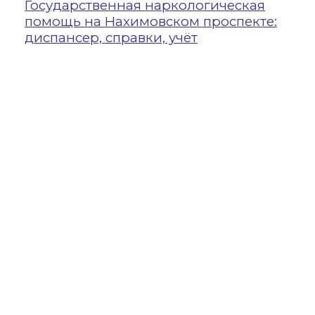
Государственная наркологическая
2
помощь на Нахимовском проспекте:
ЭК
диспансер, справки, учёт
ос
си
ЭК
пр
оп
пр