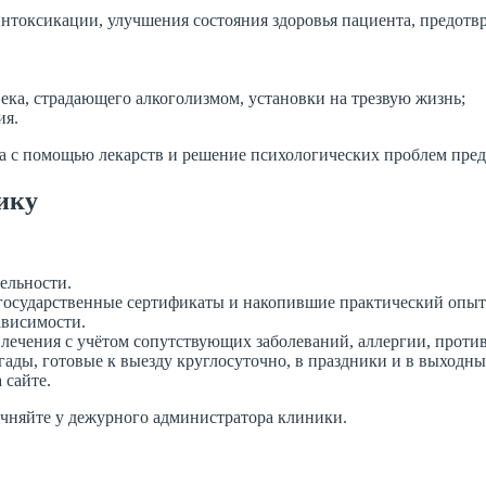
интоксикации, улучшения состояния здоровья пациента, предот
ка, страдающего алкоголизмом, установки на трезвую жизнь;
ия.
та с помощью лекарств и решение психологических проблем пр
ику
ельности.
государственные сертификаты и накопившие практический опыт 
ависимости.
лечения с учётом сопутствующих заболеваний, аллергии, проти
ады, готовые к выезду круглосуточно, в праздники и в выходны
 сайте.
очняйте у дежурного администратора клиники.