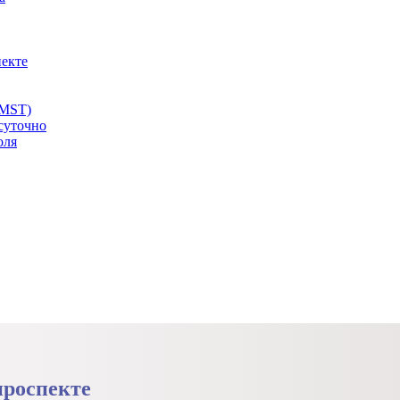
пекте
 MST)
суточно
оля
проспекте