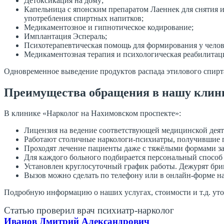
Детоксикация на дому;
Капельница с японским препаратом Лаеннек для снятия 
употребления спиртных напитков;
Медикаментозное и гипнотическое кодирование;
Имплантация Эспераль;
Психотерапевтическая помощь для формирования у челове
Медикаментозная терапия и психологическая реабилитац
Одновременное выведение продуктов распада этилового спир
Преимущества обращения в нашу клин
В клинике «Нарколог на Нахимовском проспекте»:
Лицензия на ведение соответствующей медицинской деят
Работают столичные наркологи-психиатры, получившие 
Проходят лечение пациенты даже с тяжёлыми формами з
Для каждого больного подбирается персональный способ 
Установлен круглосуточный график работы. Дежурят бриг
Вызов можно сделать по телефону или в онлайн-форме на
Подробную информацию о наших услугах, стоимости и т.д. ут
Статью проверил врач психиатр-нарколог
Иванов Дмитрий Александрович