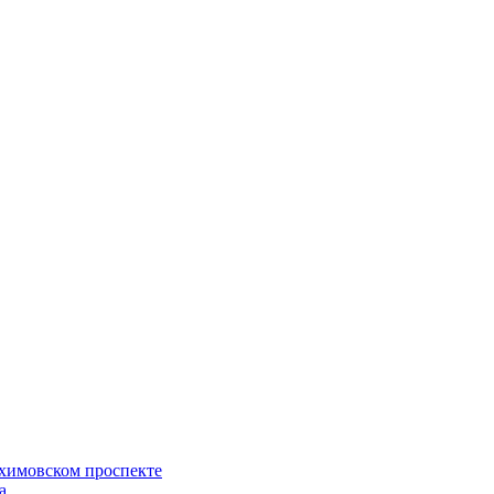
ахимовском проспекте
а