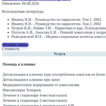
Обновлено: 06.08.2026
Используемая литература
Иванец Н.Н. - Руководство по наркологии. Том 1. 2002
Иванец Н.Н. - Руководство по наркологии. Том 2. 2002
Петров В.И., Ревяко Т.И. - Наркотики и яды. Психоделик
Погосов А.В., Аносова Е.В. - Пивной алкоголизм у подр
Разводовский Ю.Е. - Медико-социальные аспекты алкогол
Оставить заявку
Стоимость
Услуга
Помощь в клинике
Детоксикация в клинике (при употреблении алкоголя не более 
Детоксикация в клинике при запое
Медикаментозное кодирование от алкоголизма
Имплантация Эспераль
Лечение в стационаре 4-местная палата
Лечение в стационаре 2-местная палата
Лечение в стационаре 1-местная палата VIP