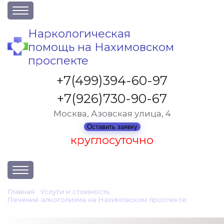
О клинике
Наркологическая
помощь на Нахимовском
Акции
проспекте
Вакансии
+7(499)394-60-97
Лицензии
+7(926)730-90-67
Статьи
Москва, Азовская улица, 4
Контакты
Оставить заявку
круглосуточно
Услуги и стоимость
Главная
•
Услуги и стоимость
•
Лечение алкоголизма на Нахимовском проспекте
•
Отзывы
Лечение алкоголизма в стационаре