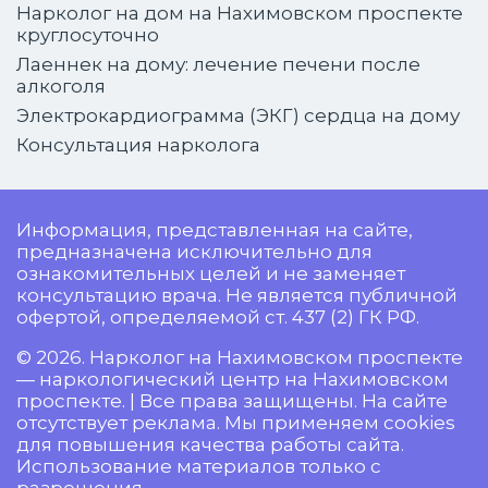
Нарколог на дом на Нахимовском проспекте
круглосуточно
Лаеннек на дому: лечение печени после
алкоголя
Электрокардиограмма (ЭКГ) сердца на дому
Консультация нарколога
Информация, представленная на сайте,
предназначена исключительно для
ознакомительных целей и не заменяет
консультацию врача. Не является публичной
офертой, определяемой ст. 437 (2) ГК РФ.
© 2026. Нарколог на Нахимовском проспекте
— наркологический центр на Нахимовском
проспекте. | Все права защищены. На сайте
отсутствует реклама. Мы применяем cookies
для повышения качества работы сайта.
Использование материалов только с