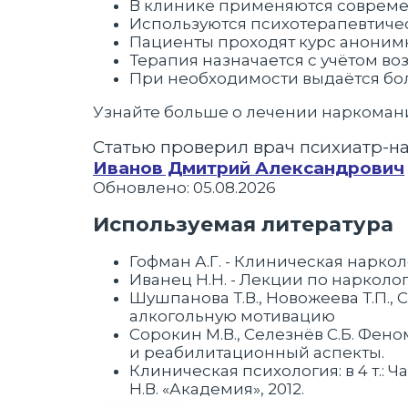
В клинике применяются совреме
Используются психотерапевтиче
Пациенты проходят курс аноним
Терапия назначается с учётом во
При необходимости выдаётся бо
Узнайте больше о лечении наркомани
Статью проверил врач психиатр-н
Иванов Дмитрий Александрович
Обновлено: 05.08.2026
Используемая литература
Гофман А.Г. - Клиническая наркол
Иванец Н.Н. - Лекции по нарколог
Шушпанова Т.В., Новожеева Т.П., С
алкогольную мотивацию
Сорокин М.В., Селезнёв С.Б. Фе
и реабилитационный аспекты.
Клиническая психология: в 4 т.: Ч
Н.В. «Академия», 2012.