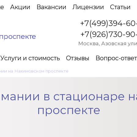
ке
Акции
Вакансии
Лицензии
Статьи
+7(499)394-60
+7(926)730-90
проспекте
Москва, Азовская ули
Услуги и стоимость
Отзывы
Вопрос-ответ
нии на Нахимовском проспекте
•
Лечение наркомании в стац
мании в стационаре 
проспекте