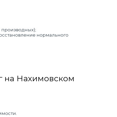
 производных);
восстановление нормального
г на Нахимовском
имости.