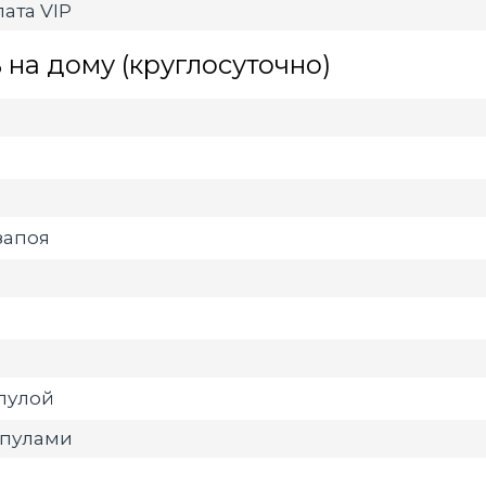
ата VIP
на дому (круглосуточно)
запоя
мпулой
мпулами