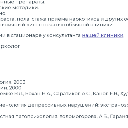
нные препараты.
ские методики.
но.
зраста, пола, стажа приёма наркотиков и других 
льничный лист с печатью обычной клиники.
и в стационаре у консультанта
нашей клиники
.
арколог
огия. 2003
ии. 2000
емке В.Я., Бохан Н.А., Саратиков А.С., Канов Е.В.,
номенология депрессивных нарушений: экстрано
астная патопсихология. Холомогорова, А.Б., Гаранян