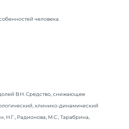
особенностей человека.
 Худолей В.Н. Средство, снижающее
зологический, клинико-динамический
, Н.Г., Радионова, М.C., Тарабрина,