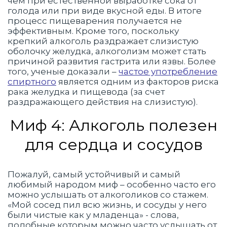
чем при естественной выработке сока от
голода или при виде вкусной еды. В итоге
процесс пищеварения получается не
эффективным. Кроме того, поскольку
крепкий алкоголь раздражает слизистую
оболочку желудка, алкоголизм может стать
причиной развития гастрита или язвы. Более
того, ученые доказали –
частое употребление
спиртного
является одним из факторов риска
рака желудка и пищевода (за счет
раздражающего действия на слизистую).
Миф 4: Алкоголь полезен
для сердца и сосудов
Пожалуй, самый устойчивый и самый
любимый народом миф – особенно часто его
можно услышать от алкоголиков со стажем.
«Мой сосед пил всю жизнь, и сосуды у него
были чистые как у младенца» - слова,
подобные которым можно часто услышать от