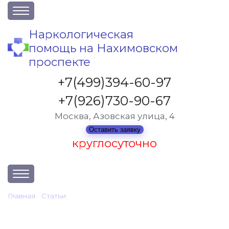
О клинике
Наркологическая
помощь на Нахимовском
Акции
проспекте
Вакансии
+7(499)394-60-97
Лицензии
+7(926)730-90-67
Статьи
Москва, Азовская улица, 4
Контакты
Оставить заявку
круглосуточно
Услуги и стоимость
Главная
•
Статьи
•
4 мифа об алкоголе, которым не надо верить
Отзывы