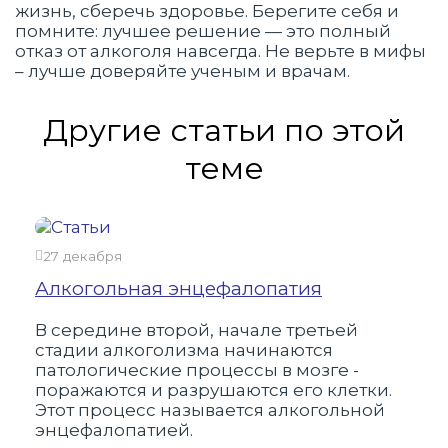
жизнь, сберечь здоровье. Берегите себя и
помните: лучшее решение — это полный
отказ от алкоголя навсегда. Не верьте в мифы
– лучше доверяйте ученым и врачам.
Другие статьи по этой
теме
27 декабря
24 
Алкогольная энцефалопатия
Как
алк
В середине второй, начале третьей
стадии алкоголизма начинаются
Алк
патологические процессы в мозге -
мно
поражаются и разрушаются его клетки.
нар
Этот процесс называется алкогольной
нев
энцефалопатией.
шан