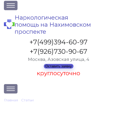
О клинике
Наркологическая
помощь на Нахимовском
Акции
проспекте
Вакансии
+7(499)394-60-97
Лицензии
+7(926)730-90-67
Статьи
Москва, Азовская улица, 4
Контакты
Оставить заявку
круглосуточно
Услуги и стоимость
Главная
•
Статьи
•
Сколько нельзя пить перед кодированием
Отзывы