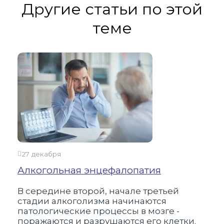
Другие статьи по этой
теме
24 
Как
алк
Алк
мно
нар
нев
27 декабря
шан
Алкогольная энцефалопатия
В середине второй, начале третьей
стадии алкоголизма начинаются
патологические процессы в мозге -
поражаются и разрушаются его клетки.