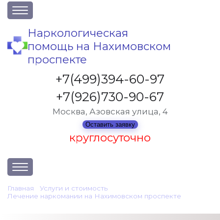
О клинике
Наркологическая
помощь на Нахимовском
Акции
проспекте
Вакансии
+7(499)394-60-97
Лицензии
+7(926)730-90-67
Статьи
Москва, Азовская улица, 4
Контакты
Оставить заявку
круглосуточно
Услуги и стоимость
Главная
•
Услуги и стоимость
•
Лечение наркомании на Нахимовском проспекте
•
Отзывы
Детоксикация при наркомании