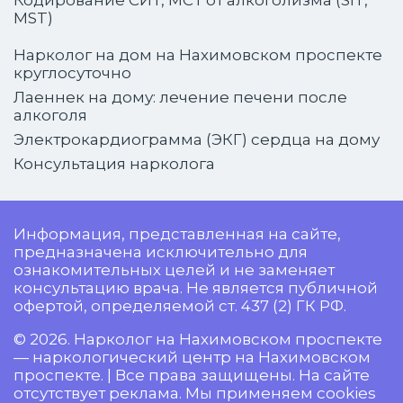
Кодирование СИТ, МСТ от алкоголизма (SIT,
MST)
Нарколог на дом на Нахимовском проспекте
круглосуточно
Лаеннек на дому: лечение печени после
алкоголя
Электрокардиограмма (ЭКГ) сердца на дому
Консультация нарколога
Информация, представленная на сайте,
предназначена исключительно для
ознакомительных целей и не заменяет
консультацию врача. Не является публичной
офертой, определяемой ст. 437 (2) ГК РФ.
© 2026. Нарколог на Нахимовском проспекте
— наркологический центр на Нахимовском
проспекте. | Все права защищены. На сайте
отсутствует реклама. Мы применяем cookies